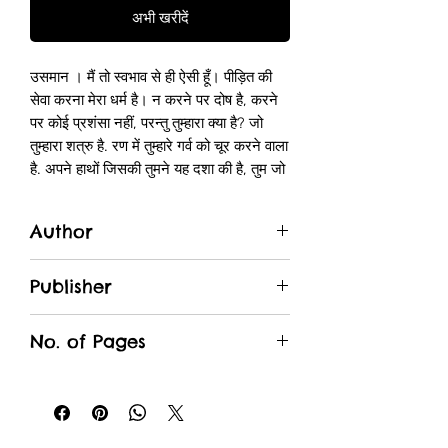
अभी खरीदें
उसमान । मैं तो स्वभाव से ही ऐसी हूँ। पीड़ित की
सेवा करना मेरा धर्म है। न करने पर दोष है, करने
पर कोई प्रशंसा नहीं, परन्तु तुम्हारा क्या है? जो
तुम्हारा शत्रु है. रण में तुम्हारे गर्व को चूर करने वाला
है. अपने हाथों जिसकी तुमने यह दशा की है, तुम जो
रात-दिन उसकी इतनी सेवा कर रहे हो यह प्रशंसा
की बात है। मैं तारीफ करती हूँ इसकी......
Author
आयश तुम अपने अनुरूप ही सबको देखती हो। मेरा
अभिप्राय उतना अच्छा नहीं है। तुम नहीं जानती कि
Bankimchandra Chattopadyay
जगतसिंह के बचने से हमारा कितना लाभ है। इनकी
Publisher
मृत्यु से हमारी क्या दशा होगी? युद्ध में मानसिंह से
Unique Traders
कम नहीं है। एक के बदले दूसरा आएगा। यदि यह
No. of Pages
जीवित रहकर हमारे कारागार में रहेंगे, तो मानसिंह
हमारे हाथ में रहेंगे। वह अपने पुत्र की मुक्ति के लिए
112
अवश्य हम लोगों के साथ संधि कर लेंगे। अकबर भी
अपने सेनापति को प्राप्त करने के लिए संधि करने
को उद्यत हो जायेंगे। यदि जगतसिंह के प्रति