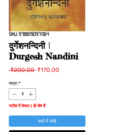
SKU: 9788190971164
दुर्गेशनन्दिनी |
Durgesh Nandini
नियमित
बिक्री
 ₹200.00 
₹170.00
मूल्य
मूल्य
मात्रा
*
स्टॉक में केवल 1 ही शेष हैं
कार्ट में जोड़ें