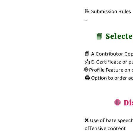
📝 Submission Rules  | प
English:

📘 Select
📌 Submit only one pi
story).

📗 A Contributor Cop
📌 Do not send plagia
📩 E-Certificate of pu
content.

🌐 Profile Feature on 
📌 Submission dates 
🖨️ Option to order a
this page and official
📌 Submit only unpub
🛑 D
Hindi:

❌ Use of hate speech
📌 प्रति विधा केवल एक प्रव
offensive content
