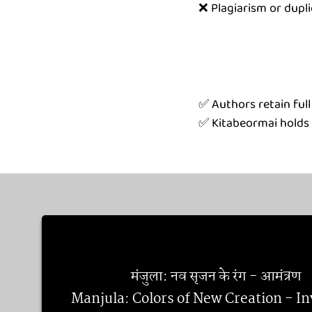
❌ Plagiarism or dupl
📌 कृपया कॉपी किया हुआ 
📌 प्रविष्टि की तिथियाँ प
माध्यमों पर घोषित की जाती ह
📌 अप्रकाशित प्रविष्टि ही भे
✅ Authors retain full 
✅ Kitabeormai holds f
मंजुला: नव सृजन के रंग - आमंत्रण
Manjula: Colors of New Creation - In