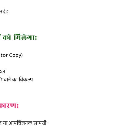
दंड

 को मिलेगा:
n

utor Copy)

ary impact

if applicable)

इल

ँ मँगवाने का विकल्प
 कारण:
प्रभाव

ल या आपत्तिजनक सामग्री 
ो)