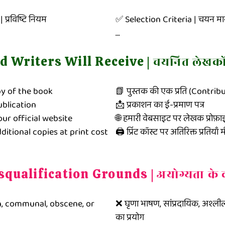
्रविष्टि नियम

✅ Selection Criteria | चयन मान
English:

ed Writers Will Receive |
चयनित लेखकों
ece per genre (poetry or 
✅ Language and presentatio
✅ Originality and creativity

y of the book

📗 पुस्तक की एक प्रति (Contrib
rized or AI-generated 
✅ Emotional depth and liter
blication

📩 प्रकाशन का ई-प्रमाण पत्र

✅ Alignment with the theme (
our official website

🌐 हमारी वेबसाइट पर लेखक प्रोफ़ा
are announced annually on 
dditional copies at print cost
🖨️ प्रिंट कॉस्ट पर अतिरिक्त प्रतिया
 channels.

Hindi:

lished work.

✅ भाषा और प्रस्तुतीकरण

isqualification Grounds |
अयोग्यता के
✅ मौलिकता और रचनात्मकता

✅ भावनात्मक गहराई और साहित्यिक 
, communal, obscene, or 
❌ घृणा भाषण, सांप्रदायिक, अश्ली
िष्टि भेजें (कविता या कहानी)।

✅ विषय से संबंधितता (यदि लागू ह
का प्रयोग
