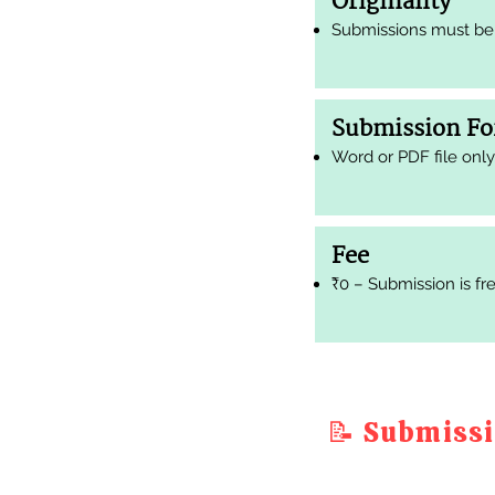
Originality
Submissions must be 
Submission F
Word or PDF file only
Fee
₹0 – Submission is fre
📝 Submissi