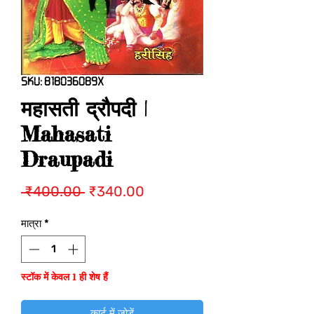
SKU: 818036089X
महासती द्रौपदी |
Mahasati
Draupadi
नियमित
बिक्री
 ₹400.00 
₹340.00
मूल्य
मूल्य
मात्रा
*
स्टॉक में केवल 1 ही शेष हैं
कार्ट में जोड़ें