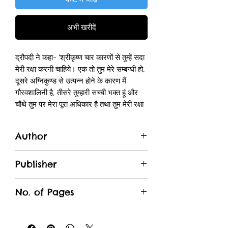
अभी खरीदें
द्रौपदी ने कहा- 'श्रीकृष्ण चार कारणों से तुम्हें सदा
मेरी रक्षा करनी चाहिये। एक तो तुम मेरे सम्बन्धी हो,
दूसरे अग्निकुण्ड से उत्पन्न होने के कारण मैं
गौरवशालिनी है, तीसरे तुम्हारी सच्ची भक्त हूं और
चौथे तुम पर मेरा पूरा अधिकार है तथा तुम मेरी रक्षा
करने में समर्थ हो।' तब श्रीकृष्ण ने भरी सभा में
वीरों के सामने द्रौपदी को सम्बोधित करके कहा-
Author
'कल्याणी! तुम जिन पर क्रोधित हुई हो, उनकी
स्त्रियाँ भी इसी तरह रोयेंगी। थोड़े ही दिनों में अर्जुन
Hari Singh
के बाणों से कटकर खून से लथपथ होकर वे सब
Publisher
जमीन पर सो जायेंगे। मैं वही काम करूंगा, जो
Devnagar Prakashan
पाण्डवों के अनुकूल होगा। तुम शोक मत करो। मैं
No. of Pages
तुमसे सत्य प्रतिज्ञा करता हूँ कि तुम राजरानी
बनोगी। चाहे आकाश फट जाय, हिमायल टुकड़े-
200
टुकड़ें हो जाय, पृथ्वी चूर चूर हो जाय, समुद्र सूख