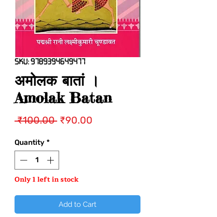
SKU: 9789394649477
अमोलक बातां ।
Amolak Batan
Regular
Sale
 ₹100.00 
₹90.00
Price
Price
Quantity
*
Only 1 left in stock
Add to Cart