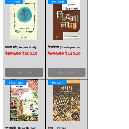
मन्नू भंडारी
कृष्णा सोबती
आपका बंटी | Aapka Bunty
ज़िन्दगीनामा | Zindaginama
Regular Price
Sale Price
Regular Price
Sale Price
₹299.00
₹269.10
₹499.00
₹449.10
Add to Cart
Out of Stock
श्रीलाल शुक्ल
भीष्म साहनी
राग दरबारी | Raag Darbari
तमस । Tamas