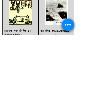
झूठा सच - वतन और देश - 1 |
मैला आंचल | Maila Aanchal
Jhootha Sach - 1
Regular Price
Sale Price
₹399.00
₹359.10
Regular Price
Sale Price
₹499.00
₹449.10
Out of Stock
Out of Stock
हज़ारीप्रसाद द्विवेदी
अज्ञेय
बाणभट्ट की आत्मकथा |
शेखर एक जीवनी - 1 | Shekhar
Banbhatt Ki Aatmakatha
Ek Jeevani - 1