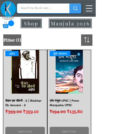
Shop
Manjula 2026
(1)
Filter
अज्ञेय
मुंशी प्रेमचन्द
शेखर एक जीवनी - 2 | Shekhar
प्रेम मंजूषा UPSC | Prem
Ek Jeevani - 2
Manjusha UPSC
Regular Price
Sale Price
Regular Price
Sale Price
₹399.00
₹359.10
₹194.00
₹135.80
Add to Cart
Add to Cart