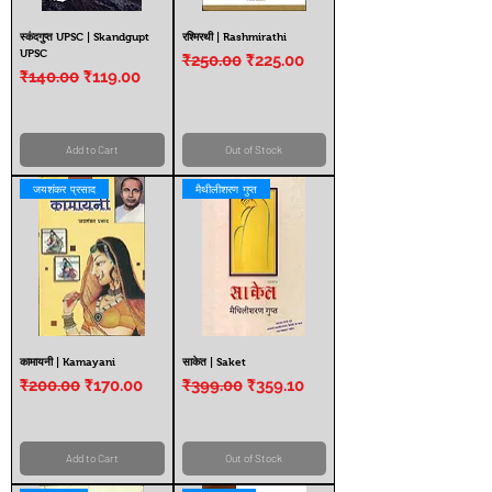
स्कंदगुप्त UPSC | Skandgupt
रश्मिरथी | Rashmirathi
UPSC
Regular Price
Sale Price
₹250.00
₹225.00
Regular Price
Sale Price
₹140.00
₹119.00
Add to Cart
Out of Stock
जयशंकर प्रसाद
मैथीलीशरण गुप्त
कामायनी | Kamayani
साकेत | Saket
Regular Price
Sale Price
Regular Price
Sale Price
₹200.00
₹170.00
₹399.00
₹359.10
Add to Cart
Out of Stock