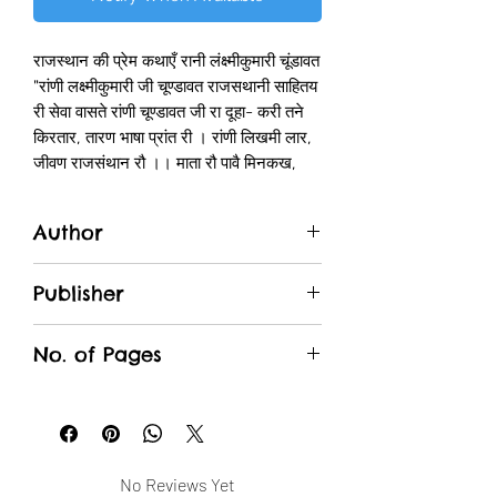
राजस्थान की प्रेम कथाएँ रानी लंक्ष्मीकुमारी चूंडावत
"रांणी लक्ष्मीकुमारी जी चूण्डावत राजसथानी साहितय
री सेवा वासते रांणी चूण्डावत जी रा दूहा- करी तने
किरतार, तारण भाषा प्रांत री । रांणी लिखमी लार,
जीवण राजसंथान रौ ।। माता रौ पावै मिनकख,
पोखण भाषा प्रांण । मीठौ पायौ मात सूं, हुवै जेण री
हांण ।। जीवण राजसंथान, भाषा राजस्थान री ।
Author
धारै तारण ध्यांन, सिरे वंश सीसोदणी।। स्वांस्थ
छूटां सेव, वणै सफळ इण भांत री । दीनो अवसर
Rani Laxmi Kumari Chundawat
देव, चूंडावत चूके मती ।। रांणी लिखमी रीह, कीरत
Publisher
सह भारत करै । थूं वारी थारीह, चूंडावत चूके मती
Rajasthani Granthagar
।। वहती समय विचार, कर हीमत सेवा करै । रहै
No. of Pages
सुजस ज्यों लार, सुण लीजे सीसोदणी ।। रांणी
लिखमी रंग, राखेे राजसंथान रौ । जीवण भाषा जंग,
168
समर करौ सीसोदणी ।। ऊमर वीती जाय, नर देही
रैवे नही । जस अेको रह जाय, सेवा पथ सीसोदणी
।।
No Reviews Yet