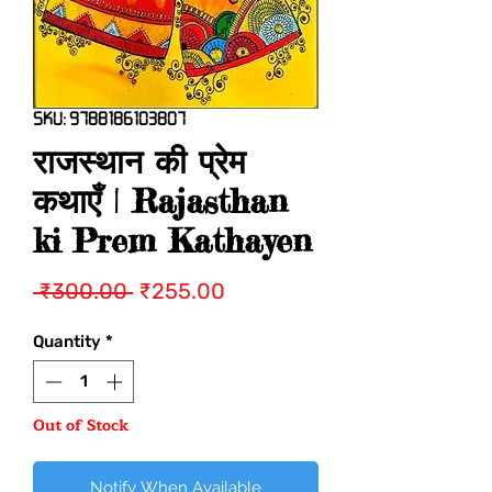
SKU: 9788186103807
राजस्थान की प्रेम
कथाएँ | Rajasthan
ki Prem Kathayen
Regular
Sale
 ₹300.00 
₹255.00
Price
Price
Quantity
*
Out of Stock
Notify When Available