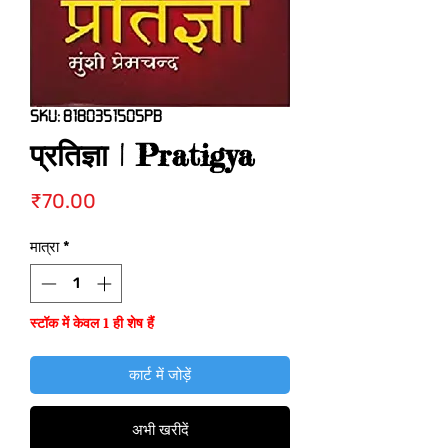
SKU: 8180351505PB
प्रतिज्ञा | Pratigya
मूल्य
₹70.00
मात्रा
*
स्टॉक में केवल 1 ही शेष हैं
कार्ट में जोड़ें
अभी खरीदें