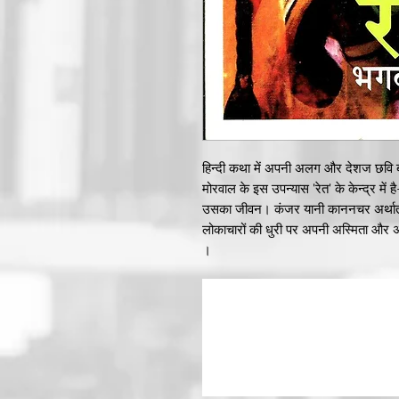
हिन्दी कथा में अपनी अलग और देशज छवि
मोरवाल के इस उपन्यास 'रेत' के केन्द्र में
उसका जीवन। कंजर यानी काननचर अर्थात ज
लोकाचारों की धुरी पर अपनी अस्मिता और अ
।
गाजूकी और इसमें स्थित कमला सदन के बहान
तरफ कमला बुआ, सुशीला, माया, रुक्मिणी, वं
भाभी।'बुआ' यानी कथित सभ्य समाज के बर-अक्
व्यवस्था में चुपके से सेंध लगाते मातृसत्तात
'भाभी' होने का मतलब है घरों की चारदीवारी
सदस्य जो परिवार का होते हुए भी उसका नही
'रेत' भारतीय समाज के उन अनकहे, अनसुलझे अ