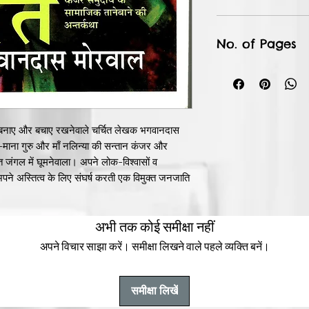
No. of Pages
 बनाए और बचाए रखनेवाले चर्चित लेखक भगवानदास
 है-माना गुरु और माँ नलिन्या की सन्तान कंजर और
ंगल में घूमनेवाला। अपने लोक-विश्वासों व
पने अस्तित्व के लिए संघर्ष करती एक विमुक्त जनजाति
े यह कथा ऐसे दुर्दम्य समाज की कथा है जिसमें एक
अभी तक कोई समीक्षा नहीं
दना, पूनम हैं; तो दूसरी तरफ़ हैं संतो और अनिता
स पूरे परिवार की सर्वेसर्वा, या कहिए पितृसत्तात्मक
अपने विचार साझा करें। समीक्षा लिखने वाले पहले व्यक्ति बनें।
्मक वर्चस्व का पर्याय और 'गंगा नहाने' का सुपात्र। जबकि
 में घुटने को विवश एक दोयम दर्जे का सदस्य । एक ऐसा
ं है।
समीक्षा लिखें
न्तर्विरोधों व वटों की कथा है, जो घनश्याम 'कृष्ण'