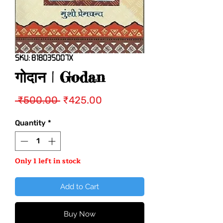
SKU: 818035007X
गोदान | Godan
Regular
Sale
 ₹500.00 
₹425.00
Price
Price
Quantity
*
Only 1 left in stock
Add to Cart
Buy Now