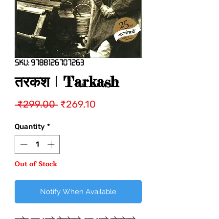
SKU: 9788126707263
तरकश | Tarkash
Regular
Sale
 ₹299.00 
₹269.10
Price
Price
Quantity
*
Out of Stock
Notify When Available