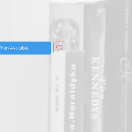
Price
When Available