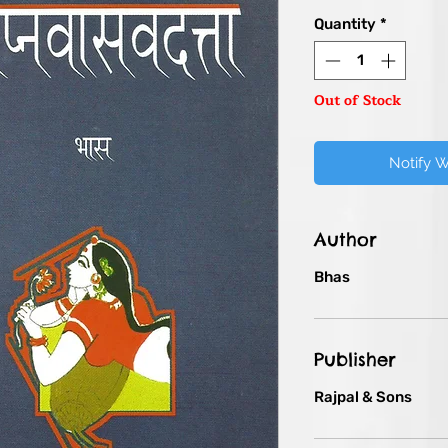
Price
Quantity
*
Out of Stock
Notify 
Author
Bhas
Publisher
Rajpal & Sons