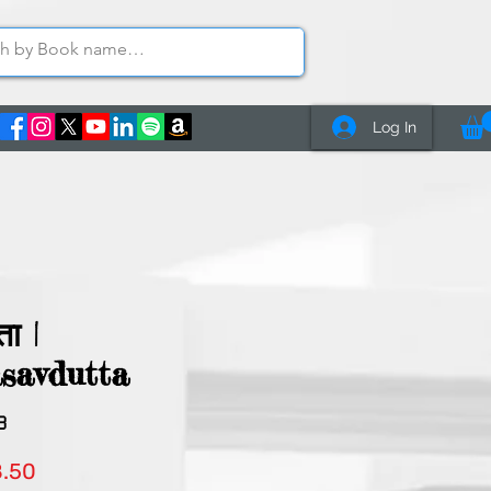
Log In
ता |
savdutta
3
lar
Sale
8.50