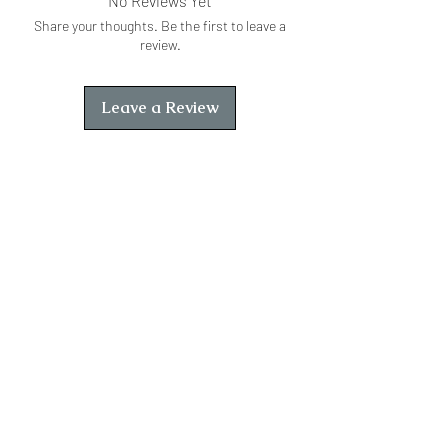
No Reviews Yet
धर्म-दीक्षा में उसके केश काट दिए जाते।
Share your thoughts. Be the first to leave a
review.
Leave a Review