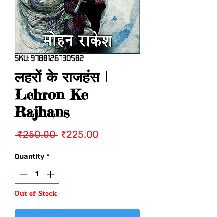
SKU: 9788126730582
लहरों के राजहंस |
Lehron Ke
Rajhans
Regular
Sale
 ₹250.00 
₹225.00
Price
Price
Quantity
*
Out of Stock