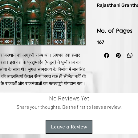
Rajasthani Granth
No. of Pages
167
ुर राजस्थान का अग्रणी राज्य था। लगभग एक हजार
ा। इस वंश के प्रद्युम्नदेव (पजून) ने पृथ्वीराज का
सांगा के साथ थे। मुगल साम्राज्य के निर्माण में मानसिंह
श की उपलब्धियाँ केवल सैन्य जगत तक ही सीमित नहीं थी
ुर के राजाओं और राजनेताओं का महत्त्वपूर्ण योगदान रहा।
लयों का निर्माण करवाया, उनके पौत्र म. प्रतापसिंह कवि
No Reviews Yet
ध छायाकार। जयपुर की पांडित्य परम्परा पर तो एक अलग
्चात् जयपुर राज्य का विलय राजस्थान राज्य में हुआ
Share your thoughts. Be the first to leave a review.
की राजधानी बनी। आज इसकी गणना विश्व के सुन्दर
कछवाहों के आगमन से लेकर राजधानी के जयपुर आने और
 दस्तावेज है, जिसे श्रीमति चन्द्रमणि जी ने रोचक
Leave a Review