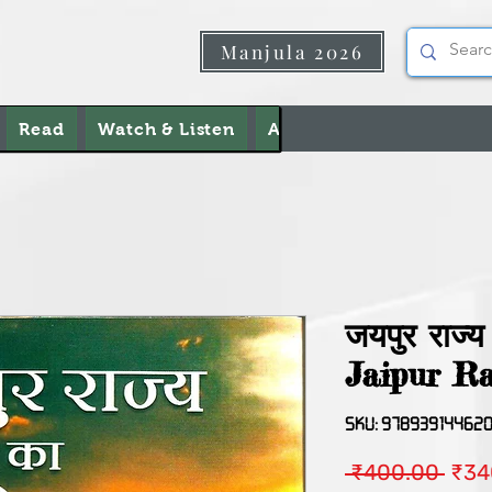
Manjula 2026
Read
Watch & Listen
About Us
Contact Us
जयपुर राज्य
Jaipur Ra
SKU: 97893914462
Regu
 ₹400.00 
₹34