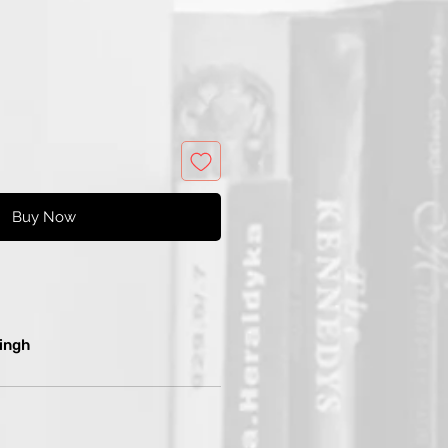
e
Price
Buy Now
ingh