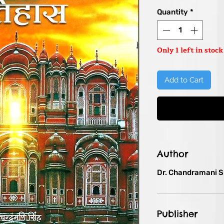
Pric
Quantity
*
Only 1 left in stock
Add to Cart
Author
Dr. Chandramani S
Publisher