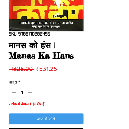
SKU: 9788170282495
मानस को हंस |
Manas Ka Hans
नियमित
बिक्री
 ₹625.00 
₹531.25
मूल्य
मूल्य
मात्रा
*
स्टॉक में केवल 1 ही शेष हैं
कार्ट में जोड़ें