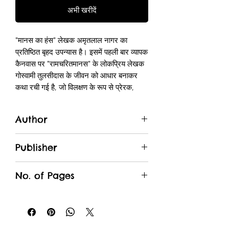
अभी खरीदें
"मानस का हंस" लेखक अमृतलाल नागर का
प्रतिष्ठित बृहद उपन्यास है। इसमें पहली बार व्यापक
कैनवास पर "रामचरितमानस" के लोकप्रिय लेखक
गोस्वामी तुलसीदास के जीवन को आधार बनाकर
कथा रची गई है, जो विलक्षण के रूप से प्रेरक,
ज्ञानवर्धक और पठनीय है। इस उपन्यास में
तुलसीदास का जो स्वरूप चित्रित किया गया है, वह
Author
एक सहज मानव का रूप है। यही कारण है कि
"मानस का हंस" हिन्दी उपन्यासों में 'क्लासिक' का
Amritlal Nagar
सम्मान पा चुका है और हिन्दी साहित्य की अमूल्य
Publisher
निधि माना जाता है। नागर जी ने इसे गहरे अध्ययन
Rajpal & Sons
और मंथन के पश्चात अपने विशिष्ट लखनवी
No. of Pages
अन्दाज़ में लिखा है। बृहद होने पर भी यह उपन्यास
अपनी रोचकता में अप्रतिम है।
376