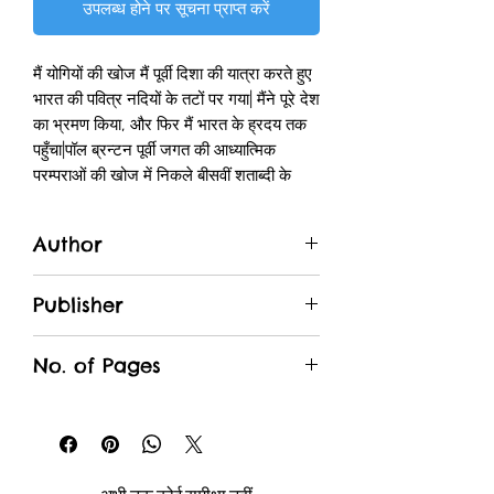
उपलब्ध होने पर सूचना प्राप्त करें
मैं योगियों की खोज मैं पूर्वी दिशा की यात्रा करते हुए
भारत की पवित्र नदियों के तटों पर गया| मैंने पूरे देश
का भ्रमण किया, और फिर मैं भारत के ह्रदय तक
पहुँचा|पॉल ब्रन्टन पूर्वी जगत की आध्यात्मिक
परम्पराओं की खोज में निकले बीसवीं शताब्दी के
सबसे अहन खोजियों में से एक थे| वे एक पत्रकार
भी थे और अपनी समीक्षात्मक निष्पक्षता एवं
Author
व्यावहारिक ज्ञान के लिए जाने जाते थे| इन गुणों के
साथ ही उनकी उत्कृष्ट जीवनशैली ने उन्हें पूर्वी
Paul Brunton
जगत की आध्यात्मिकता पर लिखने वाला एक श्रेष्ठ
Publisher
लेखक बना दिया| गुप्त भारत की खोज आध्यात्मिक
Manjul
यात्रा-वृत्तांत की एक महान कालजयी रचना है| पॉल
No. of Pages
ब्रन्टन ने विवरण प्रस्तुत करने की अपनी अद्भुत
क्षमता और अपने उदार दृष्टिकोण के संयोग से भारत
318
की यात्रा का अनूठा वर्णन किया है| वे योगियों,
सन्यासियों और गुरुओं के बीच रहकर एक ऐसे व्यक्ति
की खोज करते रहे हैं, जो उन्हें आत्म-ज्ञान से मिलने