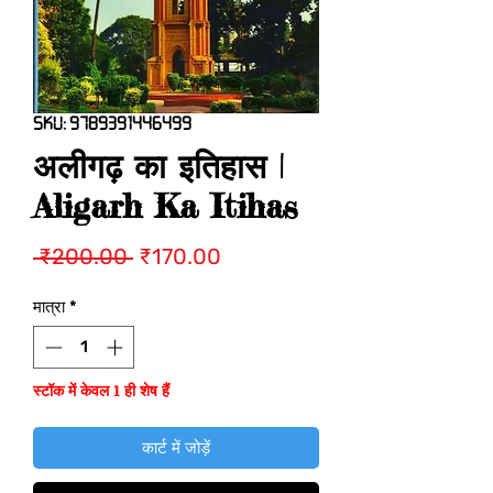
SKU: 9789391446499
अलीगढ़ का इतिहास |
Aligarh Ka Itihas
नियमित
बिक्री
 ₹200.00 
₹170.00
मूल्य
मूल्य
मात्रा
*
स्टॉक में केवल 1 ही शेष हैं
कार्ट में जोड़ें