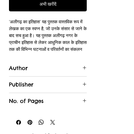
अभी खरीदें
'अलीगढ़ का इतिहास' यह पुस्तक वास्तविक रूप में
लेखक का एक स्वप्न है, जो उनके संसार से जाने के
बाद सच हुआ है। यह पुस्तक अलीगढ़ नगर के
प्राचीन इतिहास से लेकर आधुनिक काल के इतिहास
तक की विभिन्न घटनाओं व परिवर्तनों का संकलन
है।
लेखक ने इस पुस्तक के लिए जानकारी सन् 1996
Author
से एकत्र करना आरम्भ कर दी थी और सन् 2013
तक वे प्रारम्भिक स्तर का लेखन कार्य कर चुके थे।
Phool Bihari Sharma
परन्तु अकस्मात संसार से विदा होने के कारण इसे
Publisher
पूर्ण न कर सकें। परन्तु अब यह पुस्तक पूरी होकर
Rajasthani Granthagar
प्रस्तुत हो चुकी है।
No. of Pages
88