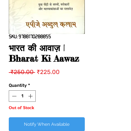
SKU: 9788170288855
भारत की आवाज़ |
Bharat Ki Aawaz
Regular
Sale
 ₹250.00 
₹225.00
Price
Price
Quantity
*
Out of Stock
Notify When Available