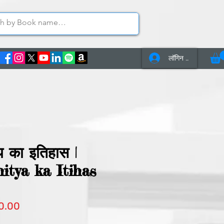
लॉगिन करें
s
Contact Us
्य का इतिहास |
itya ka Itihas
ित
बिक्री
0.00
मूल्य