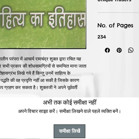
No. of Pages
234
लीन परंपरा में आचार्य रामचंद्र शुक्ल द्वारा रचित यह
र सभी प्रकार की शोधसामग्रियों से समन्वित माना जाता
ासग्रंथ लिखे गये हैं किन्तु उनमें साहित्य के
्धति की वह प्रवृत्ति नहीं आ सकी है जिसके कारण
 ग्रहण कर सकता है। शुक्लजी ने अपने पूर्ववर्ती
सामग्री का आकलन कर इतिहासलेखन की जो रूपरेखा
अभी तक कोई समीक्षा नहीं
होंने हिन्दी साहित्य के उद्भव और विकास का
यों के संदर्भ में अपना यह ग्रंथ लिखा है जो प्रायः आठ
अपने विचार साझा करें। समीक्षा लिखने वाले पहले व्यक्ति बनें।
ंगिक एवं उपयोगी बना हुआ है। विश्व का कोई भी ऐसा
ाँ के पाठ्यक्रम में स्वीकृत न किया गया हो। इस समय उस
ने उसके पुनर्प्रकाशन की व्यवस्था की है।
समीक्षा लिखें