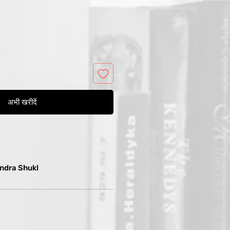
अभी खरीदें
dra Shukl