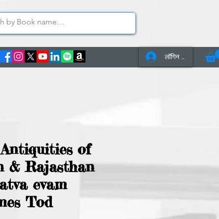
लॉगिन करें
s
Contact Us
Antiquities of
n & Rajasthan
atva evam
ames Tod