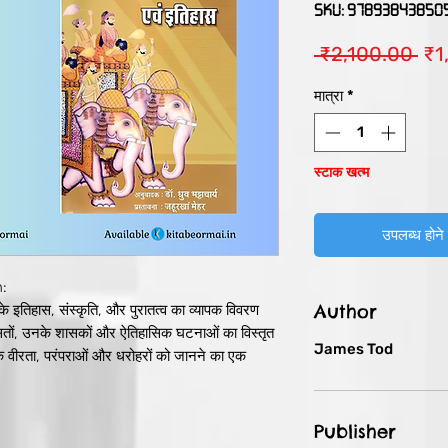
SKU: 97893843850
निय
 ₹2,100.00 
₹1
मूल्य
मात्रा
*
स्टाक खत्म
उपलब्ध होने 
n:
Author
े इतिहास, संस्कृति, और पुरातत्व का व्यापक विवरण
ासतों, उनके शासकों और ऐतिहासिक घटनाओं का विस्तृत
James Tod
े वीरता, परंपराओं और धरोहरों को जानने का एक
has:
े पुरातत्व और इतिहास का अन्वेषण करती है। इसमें
Publisher