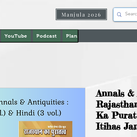
Manjula 2026
YouTube
Podcast
Plans & Pricing
About U
Annals & 
Rajastha
Ka Purat
Itihas J