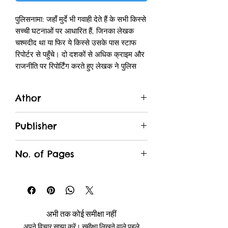
पुलिसनामा: जहाँ मुर्दे भी गवाही देते हैं के सभी किस्से
सच्ची घटनाओं पर आधारित हैं, जिनका लेखक
चश्मदीद था या फिर ये किस्से उसके पास स्टाफ
रिपोर्टर से पहुँचे। दो दशकों से अधिक क्राइम और
राजनीति पर रिपोर्टिंग करते हुए लेखक ने पुलिस
तंत्र और उनके काम करने के तरीकों को बहुत
नजदीक से देखा-समझा है। पुस्तक बताती है कि
Athor
समाज को अपराध-मुक्त रखने की ज़िम्मेदारी में
कभी अजीबोगरीब घटनाएँ, मजेदार वाकयात और
Zaigham Murtaza
कभी-कभी एनकाउंटर भी हो जाते हैं। इन
Publisher
परिस्थितियों में पुलिस को कभी वाहवाही मिलती है तो
Rajpal & Sons
कभी धिक्कार। लेखक ख़ाकी वर्दी वालों को इंसान
No. of Pages
की तरह देखना-समझना नहीं भूलते और यही बात
इस किताब को ख़ास बनाती है।
144
2002 से लगातार पत्रकार के रूप में काम कर रहे
हैं ज़ैग़म मुर्तजा। इस दौरान उन्होंने हिन्दुस्तान
अभी तक कोई समीक्षा नहीं
टाइम्स, राज्यसभा टीवी, टीवी9, ईटीवी, नेशनल
अपने विचार साझा करें। समीक्षा लिखने वाले पहले