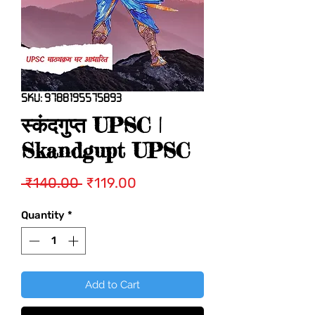
SKU: 9788195575893
स्कंदगुप्त UPSC |
Skandgupt UPSC
Regular
Sale
 ₹140.00 
₹119.00
Price
Price
Quantity
*
Add to Cart