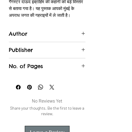
गैंगस्टर दाऊद इब्राहिम की कहानी को बड़े विस्तार
से बताया गया है। यह पुस्तक आपको मुंबई के
अपराध जगत की गहराइयों में ले जाती है।
Byculla To Bangkok - इस पुस्तक में जैदी ने
मुंबई के अंडरवर्ल्ड की दूसरी पीढ़ी के गैंगस्टर्स की
Author
कहानियों को उजागर किया है। यह पुस्तक आपको
माफिया की एक नई पीढ़ी से परिचित कराएगी।
S. Hussain Jaidi
इस पुस्तक कॉम्बो को खरीदें और मुंबई अंडरवर्ल्ड की
Publisher
सच्ची और रोमांचक कहानियों का आनंद लें। अभी
Manjul
ऑर्डर करें और विशेष छूट का लाभ उठाएं!
No. of Pages
743
No Reviews Yet
Share your thoughts. Be the first to leave a
review.