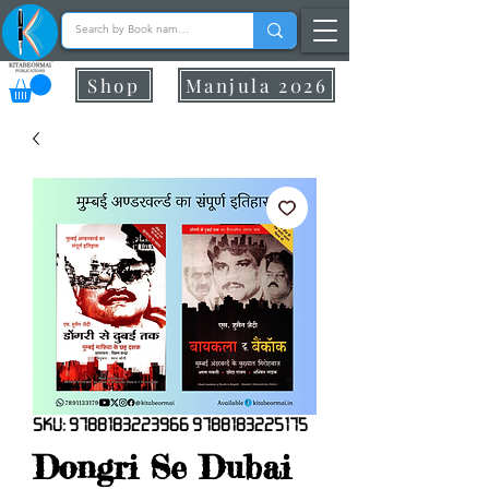
Shop
Manjula 2026
SKU: 9788183223966 9788183225175
Dongri Se Dubai