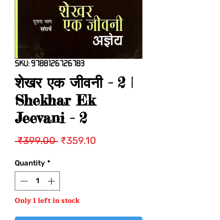
SKU: 9788126726783
शेखर एक जीवनी - 2 |
Shekhar Ek
Jeevani - 2
Regular
Sale
 ₹399.00 
₹359.10
Price
Price
Quantity
*
Only 1 left in stock