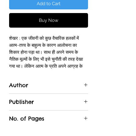
Add to Cart
Buy Now
शेखर : एक जीवनी को कुछ वैचारिक हलकों में
आत्म-तत्त्व के बाहुल्य के कारण आलोचना का
शिकार होना पड़ा था। साथ ही अपने समय के
नैतिक मूल्यों के लिए भी इसे चुनौती की तरह देखा
गया था। लेकिन आत्म के प्रति अपने आग्रह के
बावजूद यह नहीं कहा जा सकता कि 'शेखर' समाज
से विलग या उसके विरोध में खड़ा हुआ कोई व्यक्ति
Author
है। अगर ऐसा होता तो शेखर अपने समय-समाज के
ऐसे-ऐसे प्रश्नों से नहीं जूझता जो उस समय
Agyey
स्वाधीनता आन्दोलन के नेतृत्वकारी विचारकों-
Publisher
चिन्तकों के लिए भी चिन्ता का मुख्य बिन्दु नहीं थे,
Rajkamal Prakashan
मसलन-जाति और स्त्री से सम्बन्धित प्रश्न ।
No. of Pages
जैसा कि स्वयं अज्ञेय ने संकेत किया है, शेखर अपने
समय से बनता हुआ पात्र है। वह परिस्थितियों से
254
विकसित होता हुआ और परिस्थितियों को