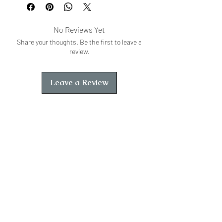
आलोचनात्मक दृष्टि से देखता हुआ पात्र है।
उपन्यास के प्रथम भाग में जिस तरह से शेखर का
No Reviews Yet
मनोविज्ञान और उसके अन्तस्तल के निर्माण की
Share your thoughts. Be the first to leave a
प्रक्रिया उद्घाटित हुई है, उसी आवेग और सघनता
review.
के साथ इस दूसरे भाग में शेखर के वास्तविक
जीवनानुभवों का वर्णन किया गया है।
Leave a Review