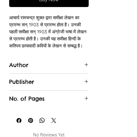
आचार्य रामचन्द्र शुक्ल द्वारा समीक्षा लेखन का
प्रारम्भ सन् 1903 से प्रारम्भ होता है। उनकी
पहली समीक्षा सन् 1903 में अंग्रेजी भाषा में लेखन
से प्रारम्भ होती है। उनकी यह समीक्षा हिन्दी के
कतिपय छायावादी कवियों के लेखन से सम्बद्ध है।
इस निबन्ध का शीर्षक है-Some bad traits of
modern Hindi writer.
Author
यह लेख सन् 1903 में ही 'हिन्दुस्तान रिव्यू' में छपा
था ततश्च उन्होंने हिन्दी भाषा में सन् 1904 से लेकर
Aacharya Ramchandra Shukl
सन् 1918 तक सरस्वती, आनन्द कादम्बिनी एवं
Publisher
नागरी प्रचारिणी पत्रिका में कई लेख लिखे और
Lokbharti Prakashan
हिन्दी निबन्ध लेखन की एक परम्परा प्रवाहित कर
No. of Pages
दी। इन निबन्धों का सम्बन्ध हिन्दी की व्यावहारिक
तथा सैद्धान्तिक समीक्षाओं से है। इसी कालखण्ड में
120
उनकी व्यावहारिक समीक्षा से सम्बद्ध सबसे महत्वपूर्ण
लेख-गोस्वामी तुलसीदास और लोकधर्म-काशी
नागरी प्रचारिणी से सन् 1999 से प्रकाशित हुआ।
No Reviews Yet