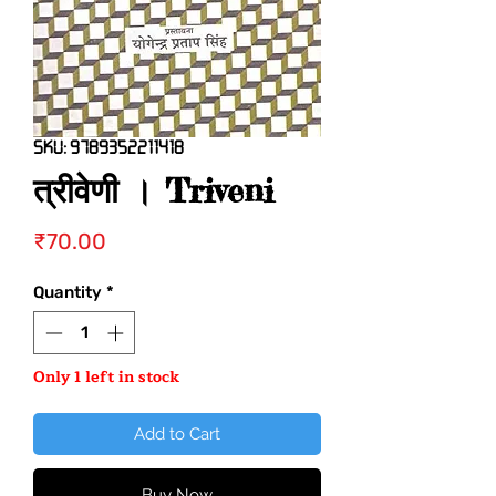
SKU: 9789352211418
त्रीवेणी । Triveni
Price
₹70.00
Quantity
*
Only 1 left in stock
Add to Cart
Buy Now