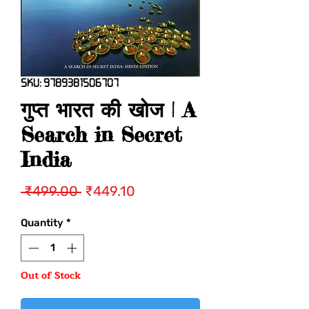
SKU: 9789381506707
गुप्त भारत की खोज | A
Search in Secret
India
Regular
Sale
 ₹499.00 
₹449.10
Price
Price
Quantity
*
Out of Stock