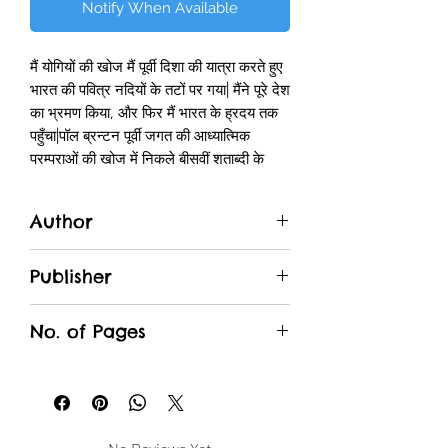
Notify When Available
मैं योगियों की खोज मैं पूर्वी दिशा की यात्रा करते हुए
भारत की पवित्र नदियों के तटों पर गया| मैंने पूरे देश
का भ्रमण किया, और फिर मैं भारत के ह्रदय तक
पहुँचा|पॉल ब्रन्टन पूर्वी जगत की आध्यात्मिक
परम्पराओं की खोज में निकले बीसवीं शताब्दी के
सबसे अहन खोजियों में से एक थे| वे एक पत्रकार
भी थे और अपनी समीक्षात्मक निष्पक्षता एवं
Author
व्यावहारिक ज्ञान के लिए जाने जाते थे| इन गुणों के
साथ ही उनकी उत्कृष्ट जीवनशैली ने उन्हें पूर्वी
Paul Brunton
जगत की आध्यात्मिकता पर लिखने वाला एक श्रेष्ठ
Publisher
लेखक बना दिया| गुप्त भारत की खोज आध्यात्मिक
Manjul
यात्रा-वृत्तांत की एक महान कालजयी रचना है| पॉल
No. of Pages
ब्रन्टन ने विवरण प्रस्तुत करने की अपनी अद्भुत
क्षमता और अपने उदार दृष्टिकोण के संयोग से भारत
318
की यात्रा का अनूठा वर्णन किया है| वे योगियों,
सन्यासियों और गुरुओं के बीच रहकर एक ऐसे व्यक्ति
की खोज करते रहे हैं, जो उन्हें आत्म-ज्ञान से मिलने