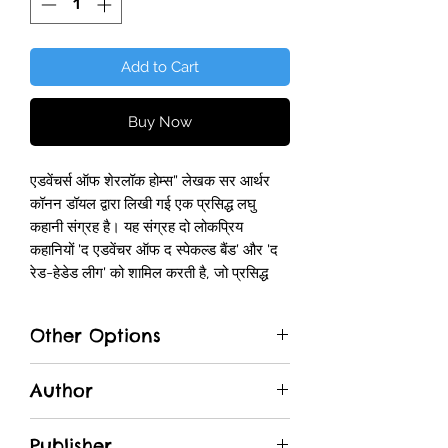
Add to Cart
Buy Now
एडवेंचर्स ऑफ शेरलॉक होम्स" लेखक सर आर्थर
कॉनन डॉयल द्वारा लिखी गई एक प्रसिद्ध लघु
कहानी संग्रह है। यह संग्रह दो लोकप्रिय
कहानियों 'द एडवेंचर ऑफ द स्पेकल्ड बैंड' और 'द
रेड-हेडेड लीग' को शामिल करती है, जो प्रसिद्ध
जासूस शेरलॉक होम्स और उसके मित्र डॉ. वॉटसन
की कहानियों पर आधारित हैं। इन लघु कहानियों में
Other Options
होम्स के कौशल और तरीकों को दिखाया गया है,
जिनके द्वारा वह पहेलियों को सुलझाता है। यह संग्रह
Amazon.in
शेरलॉक होम्स के मिस्ट्री को समझने के लिए एक
Author
शानदार अवसर प्रदान करती है। संग्रह में 12 लघु
Sir Arthur Conan Doyle
कहानियाँ शामिल हैं, जो पाठकों को होम्स और
Publisher