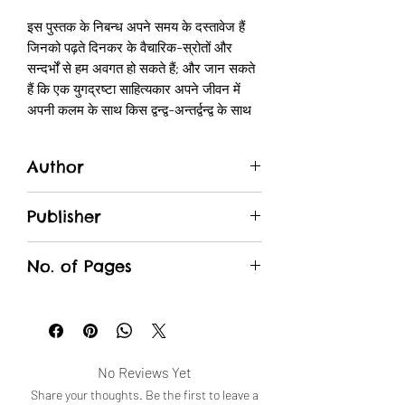
इस पुस्तक के निबन्ध अपने समय के दस्तावेज हैं
जिनको पढ़ते दिनकर के वैचारिक-स्रोतों और
सन्दर्भों से हम अवगत हो सकते हैं; और जान सकते
हैं कि एक युगद्रष्टा साहित्यकार अपने जीवन में
अपनी कलम के साथ किस द्वन्द्व-अन्तर्द्वन्द्व के साथ
जीता रहा। ‘अर्धनारीश्वर’ दिनकर का वह निबन्ध-
संग्रह हैं जिसमें समाज, साहित्य, राजनीति,
Author
स्वतंत्रता, राष्ट्रीयता, अन्तरराष्ट्रीयता, धर्म,
विज्ञान के साथ-साथ लेखकों, चिन्तकों, मनीषियों,
Ramdhari Singh Dinkar
राजनेताओं के कृतित्व और व्यक्तित्व से जुड़े अनेक
Publisher
पहलुओं का व्यापक परिप्रेक्ष्य में गम्भीरता से आकलन
Lokbharti Prakashan
किया गया है और तर्क-सम्मत निष्कर्ष निकाले गए
No. of Pages
हैं। इस संग्रह का नाम ‘अर्धनारीश्वर’ क्यों रखा
गया, इसके बारे में स्वयं लेखक का कहना है कि,
312
'“इसमें ऐसे भी निबन्ध हैं जो मन-बहलाव में लिखे
जाने के कारण कविता की चौहद्दी के पास पड़ते हैं और
कुछ ऐसे भी हैं जिनमें बौद्धिक चिन्तन या विश्लेषण
No Reviews Yet
प्रधान है। इसीलिए मैंने इस संग्रह का नाम
Share your thoughts. Be the first to leave a
‘अर्धनारीश्वर’ रखा है, यद्यपि इसमें अनुपातत: नरत्व