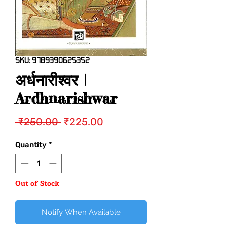
SKU: 9789390625352
अर्धनारीश्वर |
Ardhnarishwar
Regular
Sale
 ₹250.00 
₹225.00
Price
Price
Quantity
*
Out of Stock
Notify When Available