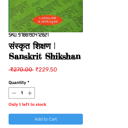
SKU: 9788190472821
संस्कृत शिक्षण |
Sanskrit Shikshan
Regular
Sale
 ₹270.00 
₹229.50
Price
Price
Quantity
*
Only 1 left in stock
Add to Cart