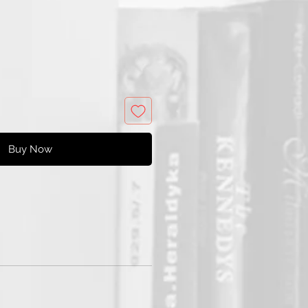
e
Price
Buy Now