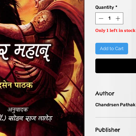
Pric
Quantity
*
Only 1 left in stock
Add to Cart
Author
Chandrsen Pathak
Publisher