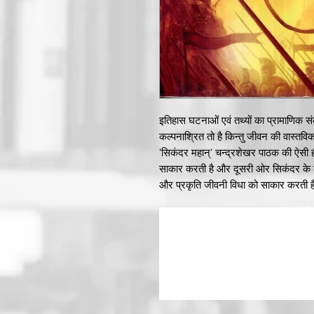
इतिहास घटनाओं एवं तथ्यों का प्रामाणिक स
कल्पनाश्रित तो है किन्तु जीवन की वास्तवि
'सिकंदर महान्' चन्द्रशेखर पाठक की ऐसी 
साकार करती है और दूसरी ओर सिकंदर के श
और प्रकृति जीवनी विधा को साकार करती 
इतिहास पर कलम चलाना कोई सरल काम नही
है और विचार-सागर का मंथन करके उपयोगी मौ
प्रासंगिकता का ध्यान रखते हुए रचना रूपी 
इस सम्पूर्ण प्रक्रिया से दो-चार हुए हैं।
ग्रीस में जन्मे फिलिप के पुत्र सिकंदर को
और मुगल शासक अकबर को भी 'महान्' की उप
और लोककल्याणकारी चिंतन के कारण हुआ है