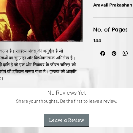
Aravali Prakashan
No. of Pages
144
ंकलन है। साहित्य अंतस् की अनुगूँज है जो
कताओं का सुग्राह्य और विश्लेषणात्मक अभिलेख है।
ही कृति है जो एक ओर सिकंदर के जीवन चरित्र को
ौर्य की इतिहास सम्मत गाथा है। पुस्तक की आकृति
है।
ं है। लेखक को तथ्यों का गहन अध्ययन करना पड़ता
No Reviews Yet
क्तिक तलाशने पड़ते हैं तब अपनी कल्पना के धागे में
माला का गुंथन करना पड़ता है। निस्संदेह श्री पाठक
Share your thoughts. Be the first to leave a review.
 महान् कहा जाता है। भारतीय इतिहास में सम्राट अशोक
ाधि से विभूषित किया गया है। ऐसा उनके विचारों,
Leave a Review
। श्री चन्द्रशेखर पाठक ने सिकंदर के जीवन चरित्र