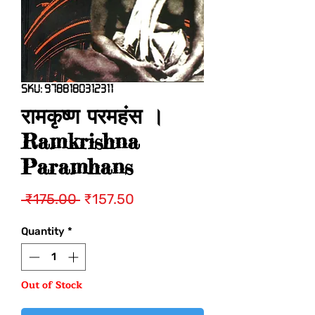
SKU: 9788180312311
रामकृष्ण परमहंस ।
Ramkrishna
Paramhans
Regular
Sale
 ₹175.00 
₹157.50
Price
Price
Quantity
*
Out of Stock