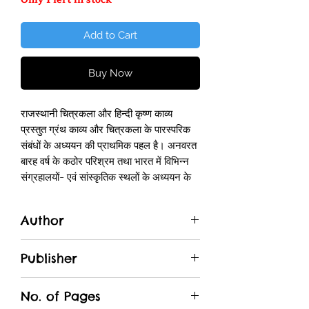
Add to Cart
Buy Now
राजस्थानी चित्रकला और हिन्दी कृष्ण काव्य
प्रस्तुत ग्रंथ काव्य और चित्रकला के पारस्परिक
संबंधों के अध्ययन की प्राथमिक पहल है। अनवरत
बारह वर्ष के कठोर परिश्रम तथा भारत में विभिन्न
संग्रहालयों- एवं सांस्कृतिक स्थलों के अध्ययन के
फलस्वरूप काव्य और चित्रकला के अध्ययन की
समस्याओं को लेखक ने एक नवीन परिप्रेक्ष्य दिया
Author
है।
आन्तरिक अभिव्यक्ति काव्य में शब्दों के माध्यम से
Dr. Jaysingh Neeraj
तथा चित्रकला में रंग और रेखाओं के माध्यम से
Publisher
उभरती है। काव्य और चित्रकला में अभिव्यक्ति का
Rajasthani Granthagar
अंतर है, शेष कला की आत्मा एक है। 'काव्य बोलता
No. of Pages
हुआ चित्र और चित्र मूक काव्य' ।