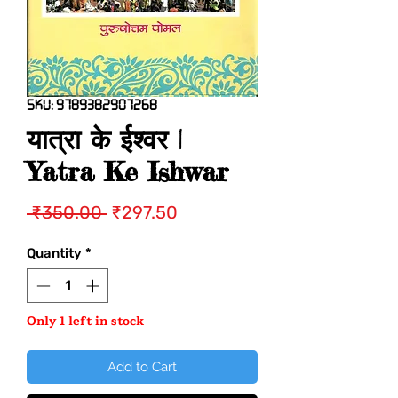
SKU: 9789382907268
यात्रा के ईश्वर |
Yatra Ke Ishwar
Regular
Sale
 ₹350.00 
₹297.50
Price
Price
Quantity
*
Only 1 left in stock
Add to Cart