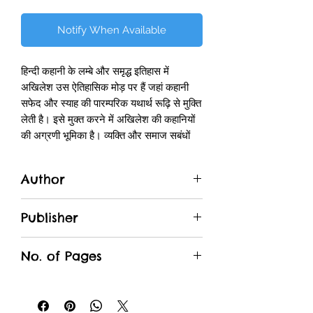
Notify When Available
हिन्दी कहानी के लम्बे और समृद्ध इतिहास में
अखिलेश उस ऐतिहासिक मोड़ पर हैं जहां कहानी
सफेद और स्याह की पारम्परिक यथार्थ रूढ़ि से मुक्ति
लेती है। इसे मुक्त करने में अखिलेश की कहानियों
की अग्रणी भूमिका है। व्यक्ति और समाज सबंधों
और स्वार्थों की जटिलता में उलझे हुए हैं और इन्हें
किसी खांचे या श्रेणी में विभक्त कर देखना नितांत
Author
असंगत मालूम होता है तब अखिलेश की कहानियाँ
इस जटिलता को समझने का रास्ता देती हैं।
Akhilesh
अखिलेश सपाटबयानी से हमेशा दूर रहे हैं। दूसरी
Publisher
बात उनकी कहानियों की भाषा की है। कभी कभी ही
Rajpal & Sons
ऐसा होता है जब कोई लेखक अपनी रचना में ऐसी
No. of Pages
भाषा का सृजन कर सके जो स्वयं में भी एक बड़ी
उपलब्धि बन जाए। अखिलेश की कहानियाँ ऐसा
127
करने में सक्षम और सफल रही हैं।