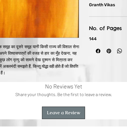
Granth Vikas
No. of Pages
144
 एक समूह का दूसरे समूह यानी किसी राज्य की विशाल सेना
े विश्वासपात्रों की वजह से हार का मुँह देखना, यह
कुछ लोग मृत्यु को सामने देख दुश्मन से मित्रता कर
अक्लमंदी समझते हैं, किन्तु योद्धा वही होते हैं जो विपत्ति
हैं।
साहित्यकार श्रीरमाकान्त पाण्डेय 'अकेले' ने ऐसी अनेक
No Reviews Yet
िया है, जिनमें जहाँ एक ओर श्रद्धा, प्रेम एवं आपसी
विश्वास के साथ-साथ छल-कपट एवं विरोध की भावना से
Share your thoughts. Be the first to leave a review.
्तक 'निर्णायक युद्ध' में 'जगन्माता ललिते' से लेकर
समावेश है। प्रत्येक लघुकथा को सुप्रसिद्ध
ने अतिरोचक शब्दों से संजोया है, जो कि सराहनीय तथा
Leave a Review