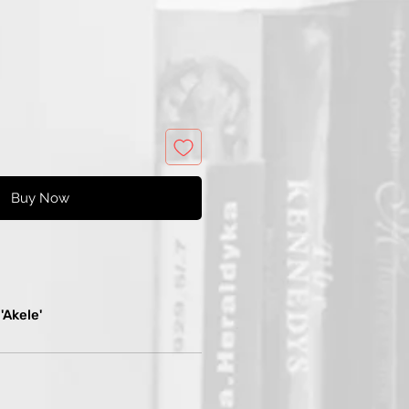
e
Price
Buy Now
Akele'