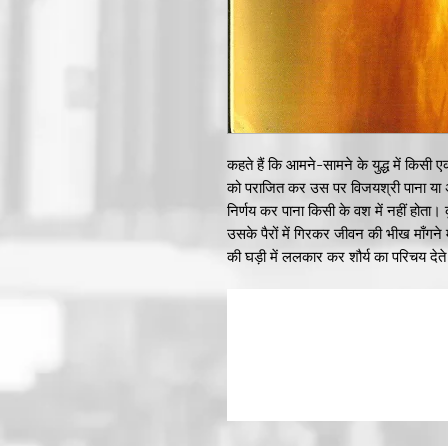
कहते हैं कि आमने-सामने के युद्ध में किसी
को पराजित कर उस पर विजयश्री पाना या अपन
निर्णय कर पाना किसी के वश में नहीं होता। 
उसके पैरों में गिरकर जीवन की भीख माँगने में 
की घड़ी में ललकार कर शौर्य का परिचय देते 
प्रस्तुत पुस्तक 'निर्णायक युद्ध' में वरिष्ठ 
प्राचीन गाथाओं को अपनी लेखनी में शामिल क
मेलजोल का तालमेल है तो वहीं दूसरी और 
विजयश्री पाना भी प्रतीत होता है। अमूल्य पुस
'विलक्षण साधु' तक कुल तेईस लघुकथाओं का 
इतिहासकार श्री रमाकान्त पाण्डेय 'अकेले' 
बहुप्रशंसनीय कार्य है।