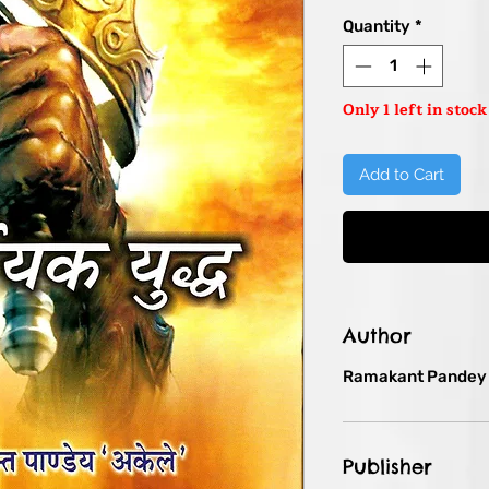
Pric
Quantity
*
Only 1 left in stock
Add to Cart
Author
Ramakant Pandey '
Publisher