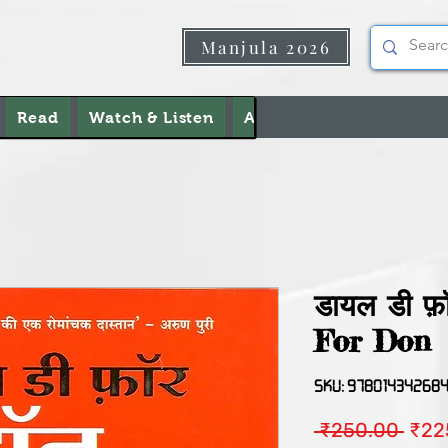
Manjula 2026
Read
Watch & Listen
About Us
Contact Us
डायल डी फ़
For Don
SKU: 97801434268
Regu
 ₹250.00 
₹22