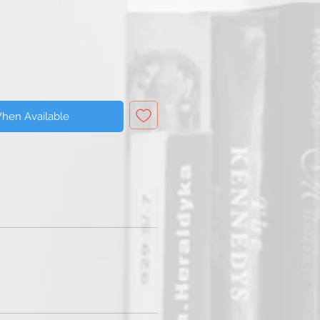
e
Price
When Available