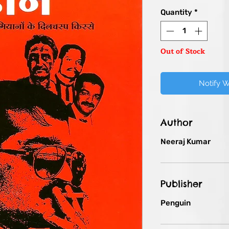
Pric
Quantity
*
Out of Stock
Notify 
Author
Neeraj Kumar
Publisher
Penguin