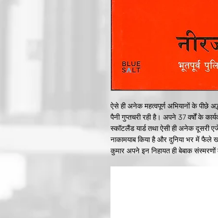
ऐसे ही अनेक महत्वपूर्ण अभियानों के पीछे 
पैनी गुप्तचरी रही है। अपने 37 वर्षों के क
स्कॉटलैंड यार्ड तथा ऐसी ही अनेक दूसरी ए
नाकामयाब किया है और दुनिया भर में फैले
कुमार अपने इन निहायत ही बेबाक संस्मरणों म
पाठक को सी बी आई के काम करने के तरीके 
बेकाबू डॉन अब्दुल लतीफ की गिरफ्तारी, पंजाब 
खूंखार आतंकवादी जगतार सिंह तारा की गिर
दाऊद के बफादर रोमेश शर्मा की धरपकड़ जै
धमाकेदार ब्योरों और बेचैन कर देने वाले र