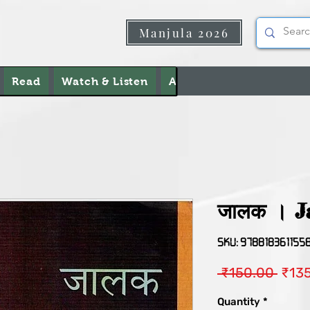
Manjula 2026
Read
Watch & Listen
About Us
Contact Us
जालक । J
SKU: 978818361155
Regu
 ₹150.00 
₹13
Price
Quantity
*