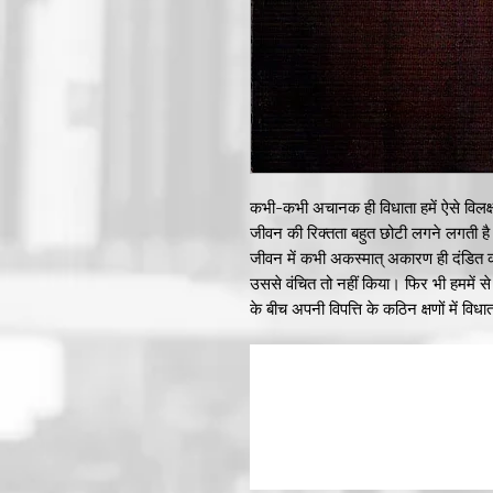
कभी-कभी अचानक ही विधाता हमें ऐसे विलक्षण 
जीवन की रिक्तता बहुत छोटी लगने लगती है। 
जीवन में कभी अकस्मात् अकारण ही दंडित कर
उससे वंचित तो नहीं किया। फिर भी हममें से 
के बीच अपनी विपत्ति के कठिन क्षणों में विध
अभिशप्त काया देखी थी, जिसे विधाता ने क
मुद्रा में झेल रही थी, विधाता को कोसकर नह
उसकी कोठी का अहाता एकदम हमारे बँगले क
में उसे पहली बार कार से उतरते देखा, तो आ
प्रौढ़ा ने उतरकर पिछली सीट से एक व्ही
ही क्षण, धीरे-धीरे बिना किसी सहारे के, कार
से नीचे उतारा, फिर बैसाखियों से ही व्हील 