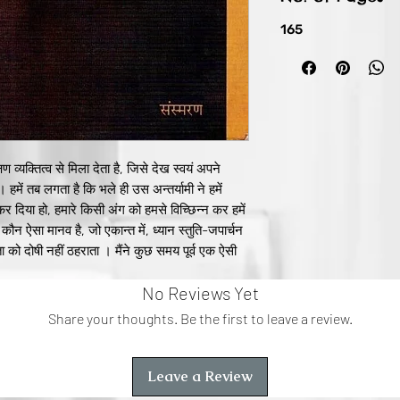
165
व्यक्तित्व से मिला देता है, जिसे देख स्वयं अपने
हमें तब लगता है कि भले ही उस अन्तर्यामी ने हमें
 दिया हो, हमारे किसी अंग को हमसे विच्छिन्न कर हमें
कौन ऐसा मानव है, जो एकान्त में, ध्यान स्तुति-जपार्चन
ाता को दोषी नहीं ठहराता । मैंने कुछ समय पूर्व एक ऐसी
ठोरतम दंड दिया था, किन्तु उसे वह नतमस्तक आनन्दी
No Reviews Yet
ीं ।
े अहाते से जुड़ा था । अपनी शानदार कोठी की बरसाती
Share your thoughts. Be the first to leave a review.
श्चर्य से देखती ही रह गई। कार का द्वार खुला, एक
ल चेयर निकाल सामने रख दी और भीतर चली गई । दूसरे
 से एक युवती ने अपने निर्जीव निचले धड़ को बड़ी दक्षता
Leave a Review
चेयर तक पहुँच उसमें बैठ गई और बड़ी तटस्थता से उसे