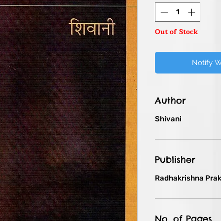
Out of Stock
Notify 
Author
Shivani
Publisher
Radhakrishna Pra
No. of Pages