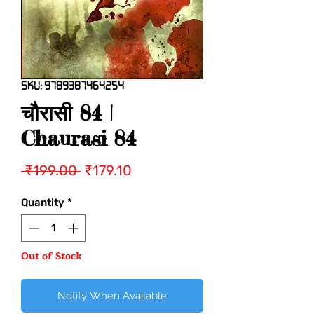
SKU: 9789387464254
चौरासी 84 |
Chaurasi 84
Regular
Sale
 ₹199.00 
₹179.10
Price
Price
Quantity
*
Out of Stock
Notify When Available