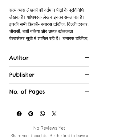
सत्य व्यास लेखकों की वर्तमान पीढ़ी के प्रतिनिधि
लेखक हैं। शोधपरक लेखन इनका सबल पक्ष है।
इनकी सभी किताबें- बनारस टॉकीज, दिल्ली दरबार,
चौरासी, बाग़ी बलिया और उफ़्फ़ कोलकाता
बेस्टसेलर सूची में शामिल रही हैं। 'बनारस टॉकीज़',
'दिल्ली दरबार' और 'चौरासी' का अंग्रेज़ी भाषा के
अतिरिक्त भारतीय भाषाओं- असमिया, उर्दू, मराठी
Author
आदि में अनुवाद हो चुका है। इनकी बहुचर्चित पुस्तक
'चौरासी' का फ़िल्मांकन 'ग्रहण' नाम से हो चुका है।
Satya Vyas
'बनारस टॉकीज़' और 'दिल्ली दरबार' फ़िल्म
Publisher
रूपांतरण की प्रक्रिया में हैं। 'बाग़ी बलिया' पर
Hind Yugm
वेबसीरीज़ प्रस्तावित हो चुकी है। द्वारका प्रसाद
No. of Pages
अग्रवाल सम्मान, संकल्प सम्मान तथा कोयला
भारती सम्मान से सम्मानित हैं।
159
No Reviews Yet
Share your thoughts. Be the first to leave a