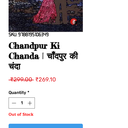
SKU: 9788195106349
Chandpur Ki
Chanda | चाँदपुर की
चंदा
Regular
Sale
 ₹299.00 
₹269.10
Price
Price
Quantity
*
Out of Stock