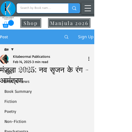
Shop
Manjula 2026
Sign Up
Post
🏡
Kitabeormai Publications
🏡
Feb 14, 2025
3 min read
मंजुला 2025: नव सृजन के रंग –
Blogs
आमंत्रण
Book Reviews
Book Summary
Fiction
Poetry
Non-Fiction
Panchatantra