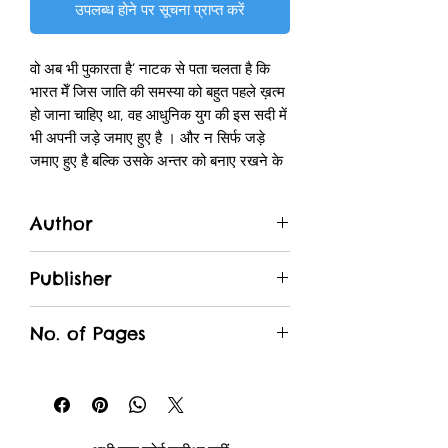
उपलब्ध होने पर सूचना प्राप्त करें
वो अब भी पुकारता है’ नाटक से पता चलता है कि
भारत मेँ जिस जाति की समस्या को बहुत पहले ख़त्म
हो जाना चाहिए था, वह आधुनिक युग की इस सदी में
भी अपनी जड़े जमाए हुए है । और न सिर्फ जड़े
जमाए हुए है बल्कि उसके अन्तर को बनाए रखने के
लिए श्रेष्ठ वर्ण किसी भी हद तक जा सकता है ।
पीयूष मिश्र की सधी हुई कलम से चम्बल में अछूत
Author
जाति के साथ अत्याचार की पृष्ठभूमि पर बुना गया
यह नाटक अपने ताने-बाने और बुंदेली बोली के रंग
Piyush Mishra
में इतना सशक्त है कि प्रभाव पाठ के अन्त तक बना
Publisher
रहता है। हरिजन जाति का एक पढ़ा-लिखा युवक
Rajkamal Paperbacks
मंगल ठकुराइन सुमन्ती के ही संकेत पर ‘भौजी’ क्या
No. of Pages
कहता है, ठाकुर हरिभान सिह को यह बात इस तरह
नागवार गुजरती है कि वह उसकी हत्या कर देता है ।
75
इस हत्या का चश्मदीद गवाह उसी को बिरादरी का
कच्ची ताड़ी है जो केस जीतने में मदद कर सकता
था, लेकिन ठाकुर के प्रभाव में अन्तत : पलट जाता