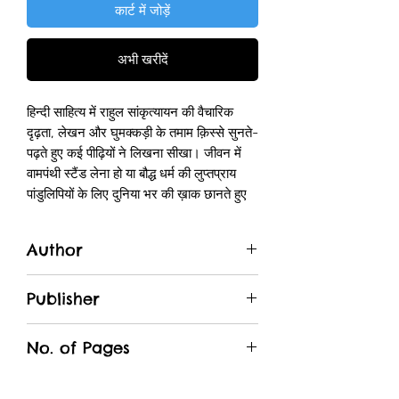
कार्ट में जोड़ें
अभी खरीदें
हिन्दी साहित्य में राहुल सांकृत्यायन की वैचारिक
दृढ़ता, लेखन और घुमक्कड़ी के तमाम क़िस्से सुनते-
पढ़ते हुए कई पीढ़ियों ने लिखना सीखा। जीवन में
वामपंथी स्टैंड लेना हो या बौद्ध धर्म की लुप्तप्राय
पांडुलिपियों के लिए दुनिया भर की ख़ाक छानते हुए
भटकना; हमारे सामने एक ऐसा कठिन व्यक्तित्व
उभर कर आता है जिसकी मेहनत के आगे नतमस्तक
Author
ही हुआ जा सकता है। हिन्दी में ख़ूब सेलीब्रेट किए
जाते हुए अक्सर ऐसी ही प्रतिभाओं को हम
Ashok Kumar Pandey
आलोचनात्मक नज़रिए से नहीं देख पाते। यह न
Publisher
सिर्फ़ उस व्यक्ति के प्रति अन्याय है बल्कि उसके
Rajkamal Prakashan
बौद्धिक अवदान को इतिहास में ठीक-ठीक लोकेट न
No. of Pages
कर पाने की एक ऐसी असमर्थता भी है जो भावी
पीढ़ियों के प्रति एक अन्याय जैसा है। अशोक कुमार
224
पांडेय ने इस जीवनी में राहुल जी को उनकी बौद्धिक