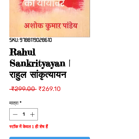
SKU: 9788119028610
Rahul
Sankrityayan |
राहुल सांकृत्यायन
नियमित
बिक्री
 ₹299.00 
₹269.10
मूल्य
मूल्य
मात्रा
*
स्टॉक में केवल 1 ही शेष हैं