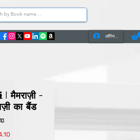
लॉगिन करें
s
Contact Us
 मैमराज़ी -
ज़ी का बैंड
70
त
बिक्री
4.10