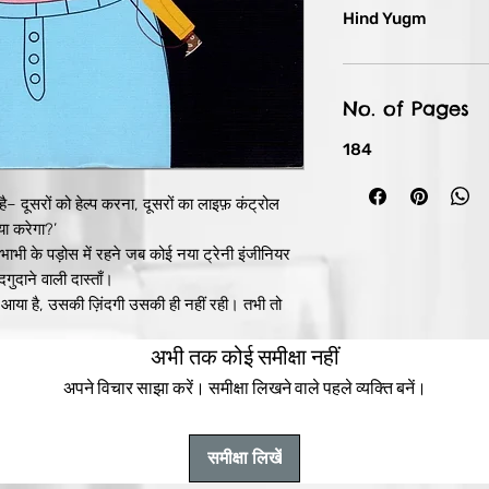
Hind Yugm
No. of Pages
184
ै– दूसरों को हेल्प करना, दूसरों का लाइफ़ कंट्रोल
या करेगा?’
भाभी के पड़ोस में रहने जब कोई नया ट्रेनी इंजीनियर
गुदाने वाली दास्ताँ।
े आया है, उसकी ज़िंदगी उसकी ही नहीं रही। तभी तो
मेरी लाइफ़ है। आप लोग क्यों तय कर रही हैं मुझे क्या
अभी तक कोई समीक्षा नहीं
 की पर्सनल लाइफ़ में इंटरफ़ेयर करती हैं? हद है मैडम!
उस पर तो आप लोग ग़लत इल्ज़ाम लगाकर जेल भिजवा
अपने विचार साझा करें। समीक्षा लिखने वाले पहले व्यक्ति बनें।
े बाँधकर रखना चाहती हैं।’
कौन हैं ये मैमराज़ी, जो बजाने वाली हैं पैपराजी का
समीक्षा लिखें