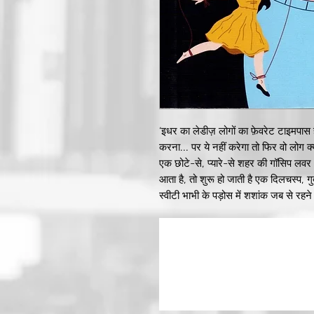
‘इधर का लेडीज़ लोगों का फ़ेवरेट टाइमपास ह
करना... पर ये नहीं करेगा तो फिर वो लोग क्
एक छोटे-से, प्यारे-से शहर की गॉसिप लवर 
आता है, तो शुरू हो जाती है एक दिलचस्प, गुद
स्वीटी भाभी के पड़ोस में शशांक जब से रहन
मारे ग़ुस्से के उसे यह कहना पड़ा– ‘मैडम ये 
करना है, क्या नहीं? क्यों इतना ज़्यादा किसी
जो बंदा यहाँ रहकर काम करना चाहता है, 
देती हैं। और जो यहाँ से जाना चाहता है, उस
तो ये बात है! फिर चलिए पता करते हैं, आख़िर 
बैंड...