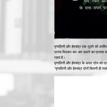
मृणालिनी और हेमचंद्र एक-दूसरे को असीम प
प्रपंच मिलकर बार-बार छलने का प्रयास कर
रहता है।
मृणालिनी और हेमचंद्र के अपार प्रेम को प्र
"मृणालिनी और हेमचंद्र दोनों कितनी ही व्य
के साथ कहने-सुनने लगे दोनों ने कितनी ही 
कितनी ही बार एक-दूसरे के मुख की ओर देख
कि हम कितने सुखी हैं।
जब चिड़ियां प्रभात के उत्सव की सूचना देती
होकर मन में सोचा-'अरे आज रात्रि इतनी ज
यवन-विप्लव का जो कोलाहल उच्छवसित साग