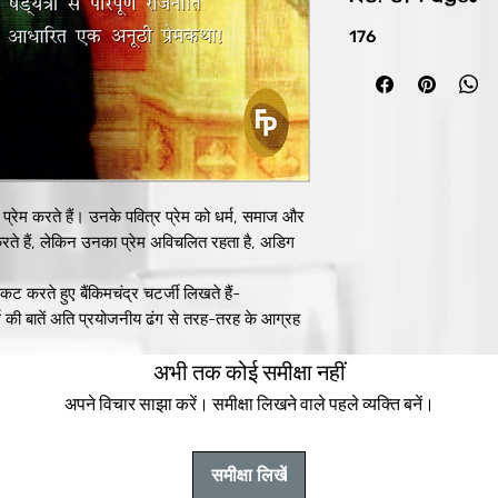
176
्रेम करते हैं। उनके पवित्र प्रेम को धर्म, समाज और
ते हैं, लेकिन उनका प्रेम अविचलित रहता है, अडिग
कट करते हुए बैंकिमचंद्र चटर्जी लिखते हैं-
र्थ की बातें अति प्रयोजनीय ढंग से तरह-तरह के आग्रह
बार उमड़ रहे आंसुओं को बड़ी कठिनाई से रोका- दोनों
अभी तक कोई समीक्षा नहीं
कर निरर्थक मधुर हंसी हंसे उस हंसी का अर्थ यह था
अपने विचार साझा करें। समीक्षा लिखने वाले पहले व्यक्ति बनें।
 हुई चहक उठीं. तब कितनी ही बार दोनों ने विस्मित
ल्दी क्यों बीत गई? कैसे बीत गई?" उस नगर के भीतर
र की लहरों की गर्जना की तरह उठ रहा था. वह
समीक्षा लिखें