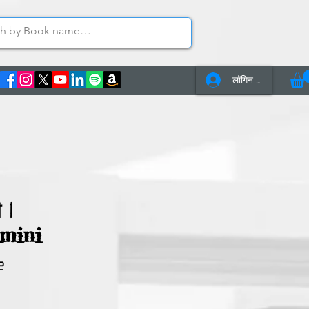
लॉगिन करें
s
Contact Us
 |
mini
2