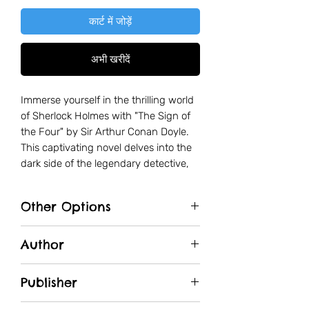
कार्ट में जोड़ें
अभी खरीदें
Immerse yourself in the thrilling world
of Sherlock Holmes with "The Sign of
the Four" by Sir Arthur Conan Doyle.
This captivating novel delves into the
dark side of the legendary detective,
as a thick fog descends upon London,
shrouding Baker Street where a
Other Options
cocaine-addicted Holmes awaits a
new case. When a beautiful young
Amazon.in
woman, Mary Morstan, presents two
Author
seemingly unrelated cases, Holmes
Sir Arthur Conan Doyle
and Watson embark on a decade-old
Publisher
mystery filled with missing fathers,
strange deaths, and a tangled web of
Kitabeormai Publications