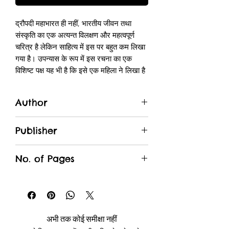
द्रौपदी महाभारत ही नहीं, भारतीय जीवन तथा
संस्कृति का एक अत्यन्त विलक्षण और महत्वपूर्ण
चरित्र है लेकिन साहित्य में इस पर बहुत कम लिखा
गया है। उपन्यास के रूप में इस रचना का एक
विशिष्ट पक्ष यह भी है कि इसे एक महिला ने लिखा है
जिस कारण लेखिका इसके साथ न्याय करने में पूर्ण
सफल हुई हैं।
Author
कृष्ण-समर्पित तथा पाँच पांडवों से व्याही द्रौपदी का
जीवन अनेक दिशाओं में विभक्त है, फिर भी उसका
Pratibha Ray
व्यक्तित्व ता नहीं, टूटता नहीं, वह एक ऐसी इकाई के
Publisher
रूप में निरन्तर जीती है जो तत्कालीन घटनाचक्र
Rajpal & Sons
को अनेक विशिष्ट आयाम देने में समर्थ है। नारी-
No. of Pages
मन की वास्तविक पीड़ा, सुख-दुःख और व्यक्तिगत
अन्तसंबंधों की जटिलता को गहराई से पकड़ पाना,
120
इस उपन्यास की विशेषता है।
अभी तक कोई समीक्षा नहीं