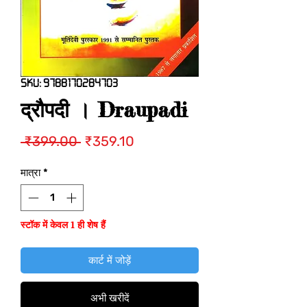
SKU: 9788170284703
द्रौपदी । Draupadi
नियमित
बिक्री
 ₹399.00 
₹359.10
मूल्य
मूल्य
मात्रा
*
स्टॉक में केवल 1 ही शेष हैं
कार्ट में जोड़ें
अभी खरीदें