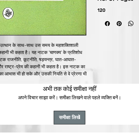
120
य' के उत्थान के साथ-साथ उस समय के महाशक्तिशाली
 कहानी भी कहता है। यह नाटक 'चाणक्य' के प्रतिशोध
ाटक राजनीति, कूटनीति, षड़यन्त्र, घात-आघात-
दान और राष्ट्र-प्रेम की कहानी भी कहता है। इस नाटक का
य का आभास भी हो सके और उसकी नियति से वे प्रेरणा भी
नवरी, 1890 को वाराणसी में। प्रारम्भिक शिक्षा
अभी तक कोई समीक्षा नहीं
ी, पालि, प्राकृत भाषाओं का अध्ययन। इसके बाद भारतीय
ण कथाओं का एकनिष्ठ स्वाध्याय। पिता देवी प्रसाद
अपने विचार साझा करें। समीक्षा लिखने वाले पहले व्यक्ति बनें।
वाराणसी में इनका परिवार सुंघनी साहू के नाम से
्तम्भों में से एक। एक महान लेखक के रूप में प्रख्यात।
और भारतीय मनीषा के अनेकानेक गौरवपूर्ण पक्षों का
समीक्षा लिखें
ं कविता, कहानी, नाटक, उपन्यास और आलोचनात्मक
14 जनवरी, 1937 को वाराणसी में निधन। महाकवि के रूप
्य में एक विशिष्ट स्थान रखते हैं। तितली, कंकाल और