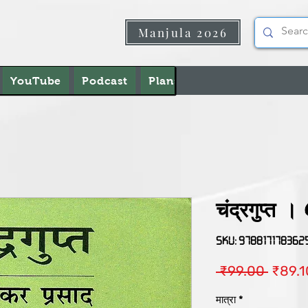
Manjula 2026
YouTube
Podcast
Plans & Pricing
About U
चंद्रगुप्त
SKU: 978817178362
नियमित
 ₹99.00 
₹89.1
मूल्य
मात्रा
*