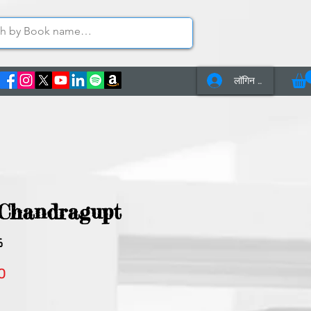
लॉगिन करें
s
Contact Us
 । Chandragupt
5
बिक्री
0
मूल्य