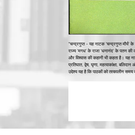
"चन्द्रगुप्त - यह नाटक 'चन्द्रगुप्त मौर्
राज्य 'मगध' के राजा 'धनानंद' के पतन की
और विश्वास की कहानी भी कहता है। यह न
प्रतिघात, द्वेष, घृणा, महत्वाकांक्षा, बलि
उद्देश्य यह है कि पाठकों को तत्कालीन सम
ले सकें। " "जयशंकर प्रसाद - जन्म : 30 ज
आठवीं तक किन्तु घर पर संस्कृत, अंग्रेज़
इतिहास, संस्कृति, दर्शन, साहित्य और पुरा
तम्बाकू और सुंघनी का व्यवसाय करते थे और 
प्रसिद्ध था। छायावादी युग के चार प्रमुख स
विविध रचनाओं के माध्यम से मानवीय करुणा 
उद्घाटन। 48 वर्षों के छोटे से जीवन मे
निबन्ध आदि विभिन्न विधाओं में रचनाएँ। 
में सुविख्यात जयशंकर प्रसाद हिन्दी साहित