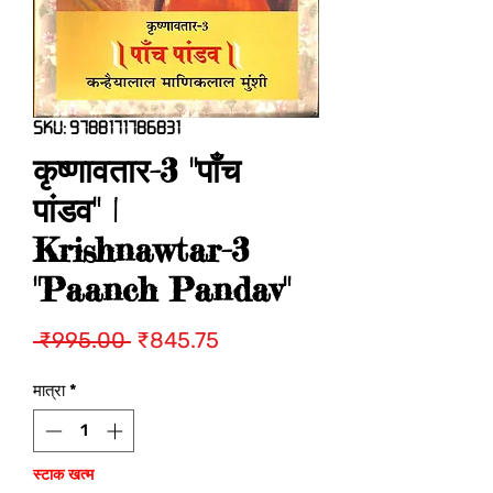
SKU: 9788171786831
कृष्णावतार-3 "पाँच
पांडव" |
Krishnawtar-3
"Paanch Pandav"
नियमित
बिक्री
 ₹995.00 
₹845.75
मूल्य
मूल्य
मात्रा
*
स्टाक खत्म