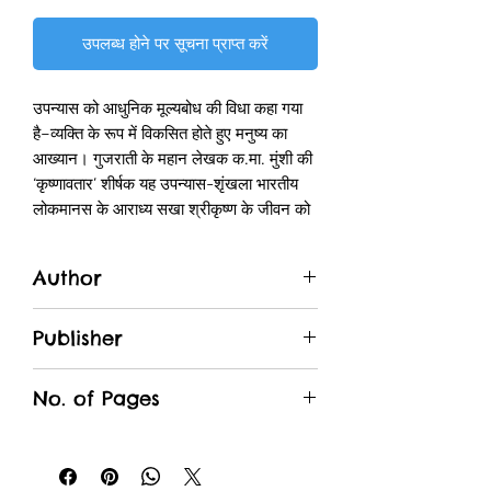
उपलब्ध होने पर सूचना प्राप्त करें
उपन्यास को आधुनिक मूल्यबोध की विधा कहा गया
है–व्यक्ति के रूप में विकसित होते हुए मनुष्य का
आख्यान। गुजराती के महान लेखक क.मा. मुंशी की
‘कृष्णावतार’ शीर्षक यह उपन्यास-शृंखला भारतीय
लोकमानस के आराध्य सखा श्रीकृष्ण के जीवन को
मानवी रूप में स्थापित करती हुई हमें कृष्ण को एक
व्यक्ति के रूप में देखने का मौका देती है। पौराणिक
Author
परम्पराओं, विभिन्न भाषाओं के साहित्यों और
लोकमान्यताओं में बसी कृष्ण-छवियों को एक
Kanhaiyalal Maniklal Munshi
बहुस्तरीय लेकिन समग्र व्यक्तित्व में रूपान्तरित
Publisher
करने का जैसा सफल प्रयास इस उपन्यास में हुआ
Rajkamal Prakashan
है, वह अन्यत्र दुर्लभ है।
No. of Pages
‘महाभारत’ श्रीकृष्ण की जीवन-यात्रा का अनिवार्य
लौकिक सन्दर्भ है और अपने तनाव, संघर्ष, संत्रास
365
और विडम्बना-बोध के चलते आज भी हमारे लिए
प्रासंगिक है। इस महाकथा के महत्त्वपूर्ण प्रसंग नई