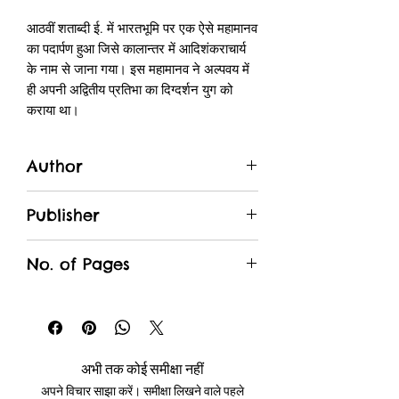
आठवीं शताब्दी ई. में भारतभूमि पर एक ऐसे महामानव
का पदार्पण हुआ जिसे कालान्तर में आदिशंकराचार्य
के नाम से जाना गया। इस महामानव ने अल्पवय में
ही अपनी अद्वितीय प्रतिभा का दिग्दर्शन युग को
कराया था।
जिस बालक ने आठ वर्ष की अवस्था में चारों वेदो का
पारायण कर लिया हो और बारह वर्ष की अवस्था तक
Author
समस्त शास्त्रों का ज्ञान कर लिया हो तथा सोलह वर्ष
की अवस्था तक समस्त लेखन कार्य कर लिया हो।
Aanand Prakash Tripathi
ब्रह्मसूत्रशंकरभाष्य जैसे महाभाष्य का लेखन कर
Publisher
लिया हो। ऐसे महापुरुष की जीवनी एवं जीवन दर्शन
Pulkit Prakashan
पर आधारित नाटक 'आदिशंकराचार्य यात्रा एक
No. of Pages
महायोगी की प्रस्तुत है। इस पुस्तक के माध्यम से
आदि शंकराचार्य के व्यक्तित्व एवं कृतित्व पर चित्रण
88
किया गया है। पुस्तक पाठकों के लिए रुचिकर एवं
ज्ञानवर्द्धक रहेगी।
अभी तक कोई समीक्षा नहीं
अपने विचार साझा करें। समीक्षा लिखने वाले पहले