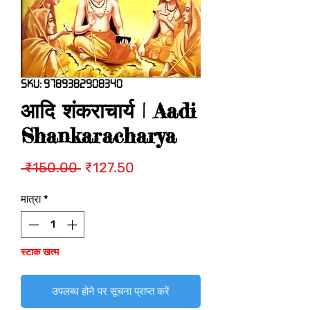
SKU: 9789382908340
आदि शंकराचार्य | Aadi
Shankaracharya
नियमित
बिक्री
 ₹150.00 
₹127.50
मूल्य
मूल्य
मात्रा
*
स्टाक खत्म
उपलब्ध होने पर सूचना प्राप्त करें